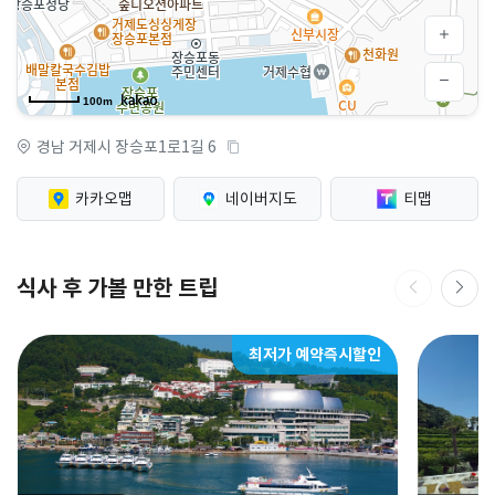
100m
경남 거제시 장승포1로1길 6
카카오맵
네이버지도
티맵
식사 후 가볼 만한 트립
최저가 예약즉시할인