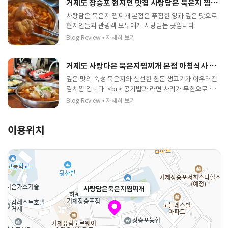
거제도 장승포 현지인 맛집 사랑담은 묵은지 찜찌개
사랑담은 묵은지 찜찌개 본점은 푸짐한 양과 깊은 맛으로
현지인들과 관광객 모두에게 사랑받는 곳입니다.
Blog Review
•
자세히 보기
거제도 사랑다은 묵은지찜찌개 본점 아침식사 혼밥 장승포 수변공원 김치찌개 맛집
깊은 맛의 숙성 묵은지와 신선한 한돈 생고기가 어우러진
김치찜 입니다. <br> 공기밥과 라면 사리가 무한으로 제
공되어 든든하게 식사하기 좋으며, 정성 담긴 집밥 느낌을
Blog Review
•
자세히 보기
주는 곳입니다.
이용위치
사랑담은묵은지찜찌개