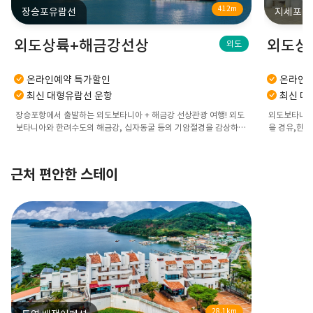
412m
장승포유람선
지세포관
외도상륙+해금강선상
외도상
외도
온라인예약 특가할인
온라인예
최신 대형유람선 운항
최신 대
장승포항에서 출발하는 외도보타니아 + 해금강 선상관광 여행! 외도
외도보타니아 
보타니아와 한려수도의 해금강, 십자동굴 등의 기암절경을 감상하세
을 경유,한려
요.
다.
근처 편안한 스테이
28.1km