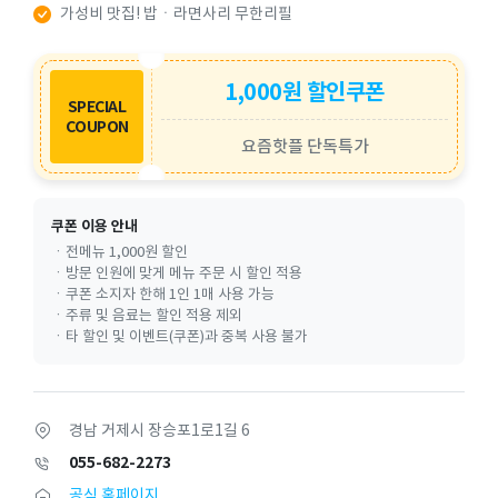
가성비 맛집! 밥ㆍ라면사리 무한리필
1,000원 할인쿠폰
SPECIAL
COUPON
요즘핫플 단독특가
쿠폰 이용 안내
ㆍ전메뉴 1,000원 할인
ㆍ방문 인원에 맞게 메뉴 주문 시 할인 적용
ㆍ쿠폰 소지자 한해 1인 1매 사용 가능
ㆍ주류 및 음료는 할인 적용 제외
ㆍ타 할인 및 이벤트(쿠폰)과 중복 사용 불가
경남 거제시 장승포1로1길 6
055-682-2273
공식 홈페이지