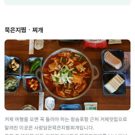
묵은지찜ㆍ찌개
거제 여행을 오면 꼭 들러야 하는 장승포항 근처 거제맛집으로
알려진 이곳은 사랑담은묵은지찜찌개입니다.