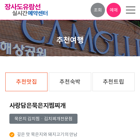
조회
예매
추천여행
추천맛집
추천숙박
추천트립
사랑담은묵은지찜찌개
묵은지 김치찜ㆍ김치찌개전문점
깊은 맛 묵은지와 돼지고기의 만남