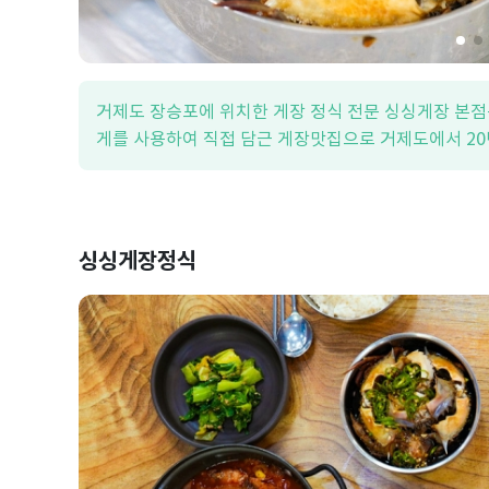
거제도 장승포에 위치한 게장 정식 전문 싱싱게장 본점은
게를 사용하여 직접 담근 게장맛집으로 거제도에서 2
싱싱게장정식