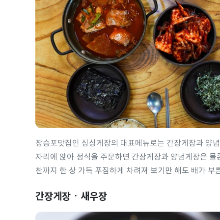
장승포맛집인 싱싱게장의 대표메뉴로는 간장게장과 양념게
자리에 앉아 정식을 주문하면 간장게장과 양념게장은 물론
찬까지 한 상 가득 푸짐하게 차려져 보기만 해도 배가 부른
간장게장ㆍ새우장