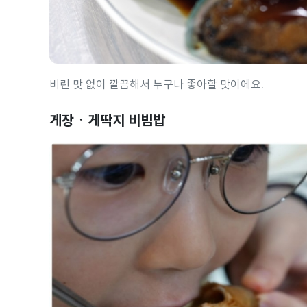
비린 맛 없이 깔끔해서 누구나 좋아할 맛이에요.
게장ㆍ게딱지 비빔밥