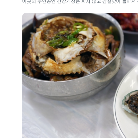
이곳의 주인공인 간장게장은 짜지 않고 감칠맛이 돌아서 