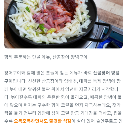
함께 주문하는 단골 메뉴, 산곰장어 양념구이
장어구이와 함께 많은 분들이 찾는 메뉴가 바로
산곰장어 양념
구이
입니다. 신선한 산곰장어와 양배추, 대파를 특제 양념에 함
께 볶아내면 달궈진 불판 위에서 양념이 지글거리기 시작합니
다. 볶아질수록 대파의 은은한 향이 올라오고, 매콤한 양념이 불
에 닿으며 퍼지는 구수한 향이 코끝을 먼저 자극하는데요, 젓가
락을 들기 전부터 입안에 침이 고일 만큼 기대감을 더하고, 씹을
수록
오독오독하면서도 쫄깃한 식감
이 살아 있어 술안주로도 인