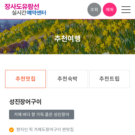
조회
예매
추천여행
추천맛집
추천숙박
추천트립
성진장어구이
거제 바다 향 가득 품은 성진장어
현지인 픽 거제도장어구이 찐맛집