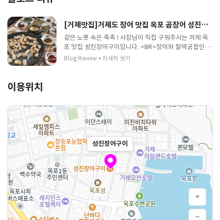
[거제맛집]거제도 장어 맛집 옥포 곰장어 성진장어구이 방문 후기
겉은 노릇 속은 촉촉 ! 사장님이 직접 구워주시는 거제 옥
포 맛집 성진장어구이입니다. <BR>장어와 찰떡궁합인 각
종 장아찌와 함께 드셔보세요~
Blog Review
•
자세히 보기
이용위치
성진장어구이