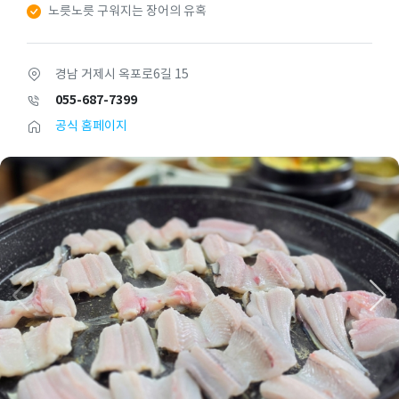
노릇노릇 구워지는 장어의 유혹
경남 거제시 옥포로6길 15
055-687-7399
공식 홈페이지