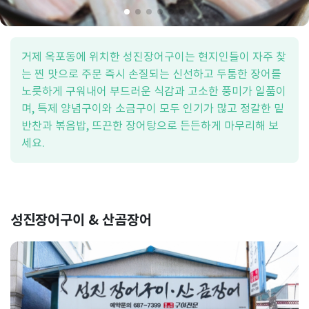
거제 옥포동에 위치한 성진장어구이는 현지인들이 자주 찾
는 찐 맛으로 주문 즉시 손질되는 신선하고 두툼한 장어를
노릇하게 구워내어 부드러운 식감과 고소한 풍미가 일품이
며, 특제 양념구이와 소금구이 모두 인기가 많고 정갈한 밑
반찬과 볶음밥, 뜨끈한 장어탕으로 든든하게 마무리해 보
세요.
성진장어구이 & 산곰장어