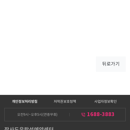
뒤로가기
개인정보처리방침
저작권보호정책
사업자정보확인
1688-3883
오전9시~오후5시(연중무휴)
장사도유람선예약센터