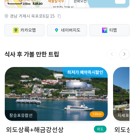
100m
경남 거제시 옥포로6길 15
카카오맵
네이버지도
티맵
식사 후 가볼 만한 트립
최저가 예약즉시할인
3.8km
장승포유람선
지세포관
외도상륙+해금강선상
외도상
외도