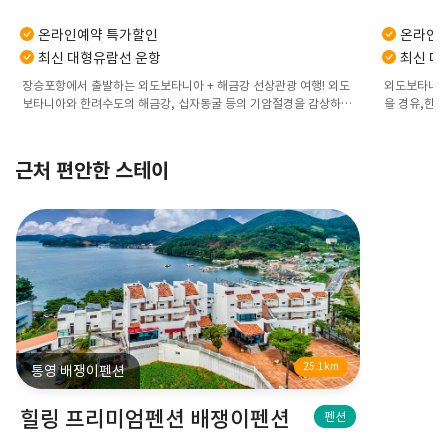
온라인예약 특가할인
온라인예
최신 대형유람선 운항
최신 대
장승포항에서 출발하는 외도보타니아 + 해금강 선상관광 여행! 외도
외도보타니아 
보타니아와 한려수도의 해금강, 십자동굴 등의 기암절경을 감상하세
을 경유,한려
요.
다.
근처 편안한 스테이
25.1km
통영 배쟁이펜션
힐링 프리미엄펜션 배쟁이펜션
펜션