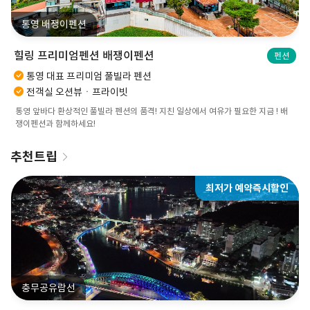
통영 배쟁이펜션
힐링 프리미엄펜션 배쟁이펜션
펜션
통영 대표 프리미엄 풀빌라 펜션
전객실 오션뷰ㆍ프라이빗
통영 앞바다 환상적인 풀빌라 펜션의 품격! 지친 일상에서 여유가 필요한 지금 ! 배
쟁이펜션과 함께하세요!
추천트립
최저가 예약즉시할인
충무공유람선