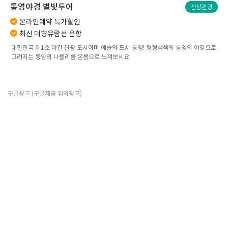
통영야경 별빛투어
선상관광
온라인예약 특가할인
최신 대형유람선 운항
대한민국 제1호 야간 관광 도시이며 예술의 도시 통영! 형형색색의 통영의 야경으로
그려지는 동양의 나폴리를 온몸으로 느껴보세요.
구글광고 (구글제공 임의광고)