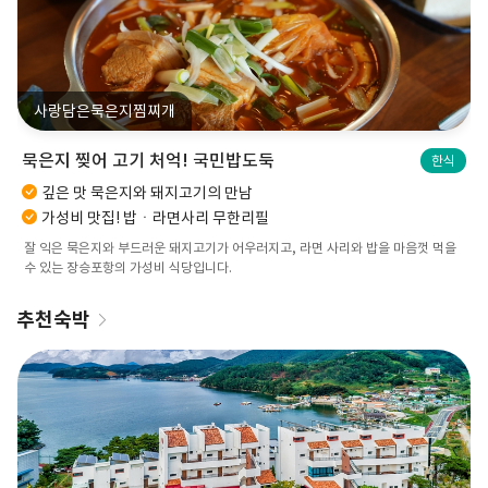
사랑담은묵은지찜찌개
묵은지 찢어 고기 처억! 국민밥도둑
한식
깊은 맛 묵은지와 돼지고기의 만남
가성비 맛집! 밥ㆍ라면사리 무한리필
잘 익은 묵은지와 부드러운 돼지고기가 어우러지고, 라면 사리와 밥을 마음껏 먹을
수 있는 장승포항의 가성비 식당입니다.
추천숙박