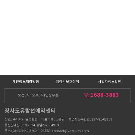
개인정보처리방침
저작권보호정책
사업자정보확인
1688-3883
오전9시~오후5시(연중무휴)
장사도유람선예약센터
상호 : 주식회사 요즘핫플
대표이사 : 김종일
사업자등록번호 : 897-81-03259
통신판매신고 : 제2024-경남거제-0491호
팩스 : 0303-3440-3202
이메일 : contact@yozuum.com